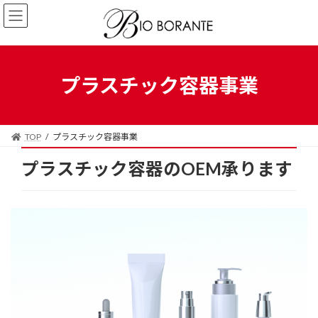
コ
ナ
ン
ビ
テ
ゲ
ン
ー
ツ
シ
へ
ョ
プラスチック容器事業
ス
ン
キ
に
ッ
移
プ
動
TOP
プラスチック容器事業
プラスチック容器のOEM承ります