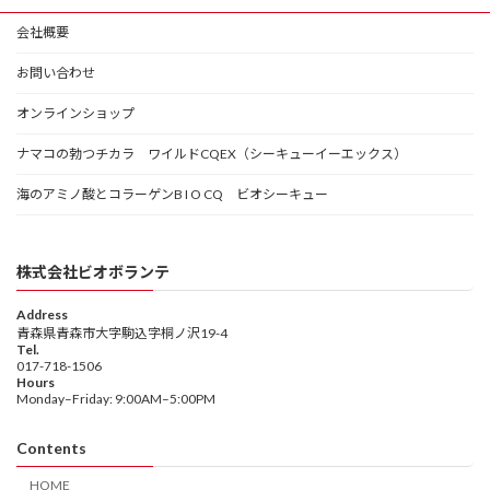
会社概要
お問い合わせ
オンラインショップ
ナマコの勃つチカラ ワイルドCQEX（シーキューイーエックス）
海のアミノ酸とコラーゲンB I O CQ ビオシーキュー
株式会社ビオボランテ
Address
青森県青森市大字駒込字桐ノ沢19-4
Tel.
017-718-1506
Hours
Monday–Friday: 9:00AM–5:00PM
Contents
HOME